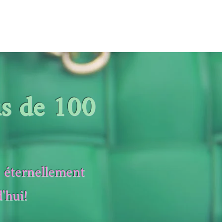
us de 100
s éternellement
'hui!