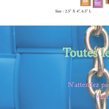
Size : 2.5" X 4", 6.5" L
Toutes l
N'attendez pas
Visi