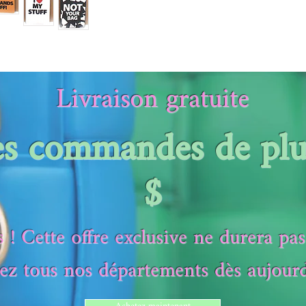
Livraison gratuite
es commandes de pl
$
 ! Cette offre exclusive ne durera pa
tez tous nos départements dès aujourd