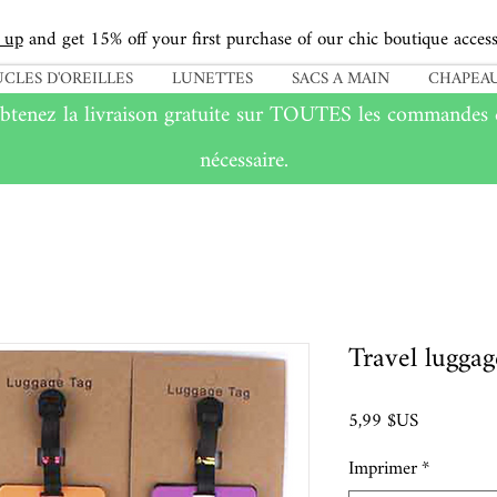
 up
and get 15% off your first purchase of our chic boutique access
CLES D'OREILLES
LUNETTES
SACS A MAIN
CHAPEAU
btenez la livraison gratuite sur
TOUTES
les commandes d
nécessaire.
Travel luggag
Prix
5,99 $US
Imprimer
*