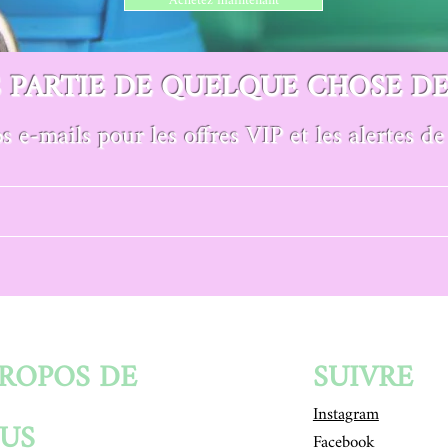
Achetez maintenant
S PARTIE DE QUELQUE CHOSE D
s e-mails pour les offres VIP et les alertes 
PROPOS DE
SUIVRE
Instagram
US
Facebook