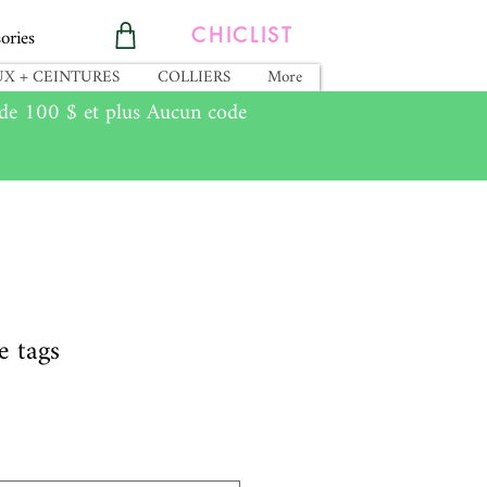
ories
CHICLIST
X + CEINTURES
COLLIERS
More
e 100 $ et plus Aucun code
e tags