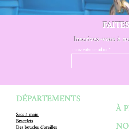
FAITE
Inscrivez-vous à no
Entrez votre email ici
DÉPARTEMENTS
À 
Sacs à main
Bracelets
NO
Des boucles d'oreilles