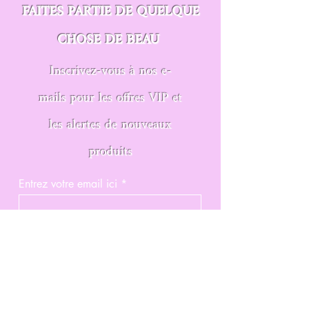
FAITES PARTIE DE QUELQUE
CHOSE DE BEAU
Inscrivez-vous à nos e-
mails pour les offres VIP et
les alertes de nouveaux
produits
Entrez votre email ici
Rejoindre