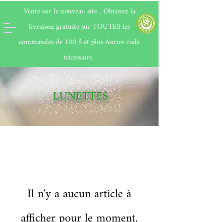
Vente sur le nouveau site... Obtenez la
livraison gratuite sur
TOUTES
les
commandes de 100 $ et plus Aucun code
nécessaire.
LUNETTES
Il n'y a aucun article à
afficher pour le moment.