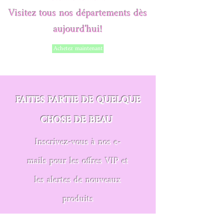
Visitez tous nos départements dès
aujourd'hui!
Achetez maintenant
FAITES PARTIE DE QUELQUE
CHOSE DE BEAU
Inscrivez-vous à nos e-
mails pour les offres VIP et
les alertes de nouveaux
produits