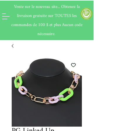
Vente sur le nouveau site... Obtenez la
livraison gratuite sur
TOUTES
les
commandes de 100 $ et plus Aucun code
nécessaire.