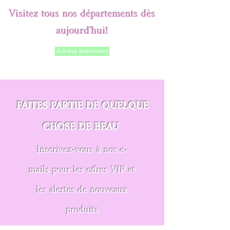
Visitez tous nos départements dès
aujourd'hui!
Achetez maintenant
FAITES PARTIE DE QUELQUE
CHOSE DE BEAU
Inscrivez-vous à nos e-
mails pour les offres VIP et
les alertes de nouveaux
produits