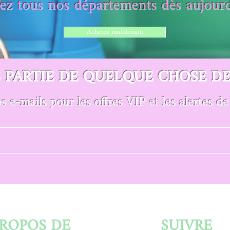
tez tous nos départements dès aujourd
Achetez maintenant
S PARTIE DE QUELQUE CHOSE D
s e-mails pour les offres VIP et les alertes 
PROPOS DE
SUIVRE