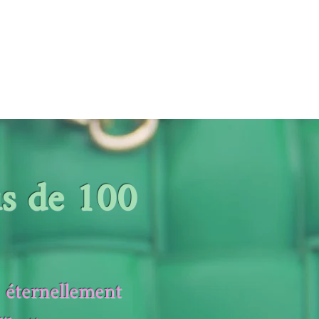
us de 100
s éternellement