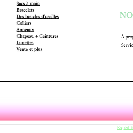
Sacs à main
Bracelets
NO
Des boucles d'oreilles
Colliers
Anneaux
Chapeau + Ceintures
À pro
Lunettes
Servic
Vente et plus
Expédit