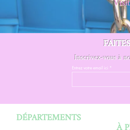
Visi
FAITE
Inscrivez-vous à no
Entrez votre email ici
DÉPARTEMENTS
À 