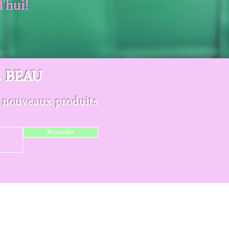
'hui!
E BEAU
de nouveaux produits
Rejoindre