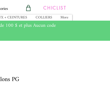
ories
CHICLIST
X + CEINTURES
COLLIERS
More
e 100 $ et plus Aucun code
llons PG