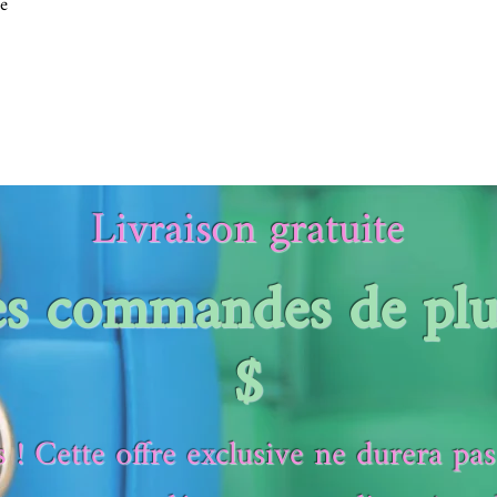
te
Livraison gratuite
es commandes de pl
$
 ! Cette offre exclusive ne durera pa