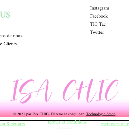
Instagram
US
Facebook
TIC Tac
Twitter
pos de nous
e Clients
ISA CHIC
© 2021 par ISA CHIC. Fièrement conçu par
Technologie Scion
termes et conditions
ion & retours
méthodes de 