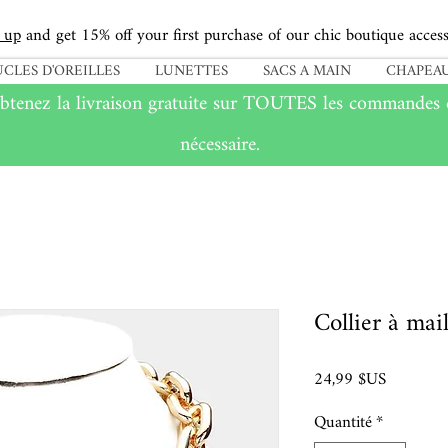
 up
and get 15% off your first purchase of our chic boutique access
CLES D'OREILLES
LUNETTES
SACS A MAIN
CHAPEAU
btenez la livraison gratuite sur
TOUTES
les commandes d
nécessaire.
Collier à mai
Prix
24,99 $US
Quantité
*