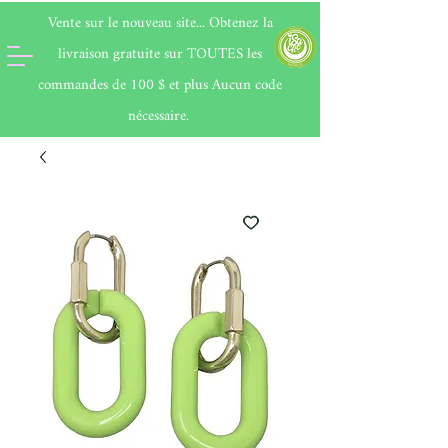
Vente sur le nouveau site... Obtenez la
livraison gratuite sur
TOUTES
les
commandes de 100 $ et plus Aucun code
nécessaire.