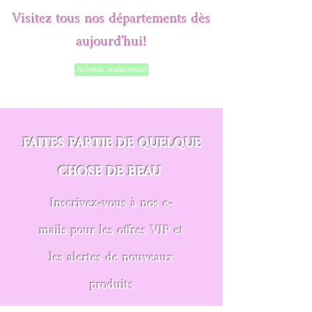
Visitez tous nos départements dès
aujourd'hui!
Achetez maintenant
FAITES PARTIE DE QUELQUE
CHOSE DE BEAU
Inscrivez-vous à nos e-
mails pour les offres VIP et
les alertes de nouveaux
produits